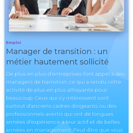
Emploi
Manager de transition : un
métier hautement sollicité
De plus en plus d’entreprises font appel à des
managers de transition, ce qui a rendu cette
activité de plus en plus attrayante pour
beaucoup. Ceux qui s’y intéressent sont
surtout d’anciens cadres dirigeants ou des
professionnels avertis qui ont de longues
années d’expérience à leur actif et de belles
années en management. Peut-être que vous