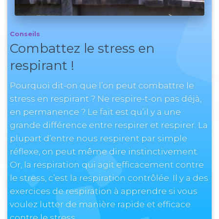
Conseils
Combattez le stress en
respirant !
Pourquoi dit-on que l’on peut combattre le
stress en respirant ? Ne respire-t-on pas déjà,
en permanence ? Le fait est qu’il y a une
grande différence entre respirer et respirer. La
plupart d’entre nous respirent par simple
réflexe, on peut même dire instinctivement.
Or, la respiration qui agit efficacement contre
le stress, c’est la respiration contrôlée. Il y a des
exercices de respiration à apprendre si vous
voulez lutter de manière rapide et efficace
contre le stress.