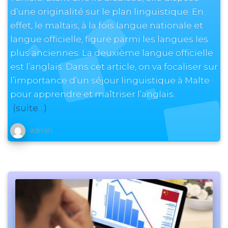
d’une originalité sur le plan linguistique. En
effet, le maltais, à la fois langue nationale et
langue officielle, figure parmi les langues les
plus anciennes. La deuxième langue officielle
est l’anglais. Dans cet article, on va focaliser sur
l’importance d’un séjour linguistique à Malte
pour apprendre et maîtriser l’anglais.
(suite…)
admin