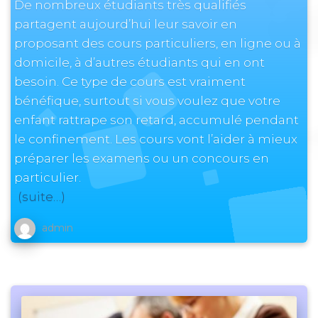
De nombreux étudiants très qualifiés
partagent aujourd’hui leur savoir en
proposant des cours particuliers, en ligne ou à
domicile, à d’autres étudiants qui en ont
besoin. Ce type de cours est vraiment
bénéfique, surtout si vous voulez que votre
enfant rattrape son retard, accumulé pendant
le confinement. Les cours vont l’aider à mieux
préparer les examens ou un concours en
particulier.
(suite…)
admin