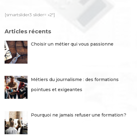
publications
c
h
e
[smartslider3 slider= »2″]
r
c
Articles récents
h
e
Choisir un métier qui vous passionne
r
:
Métiers du journalisme : des formations
pointues et exigeantes
Pourquoi ne jamais refuser une formation ?